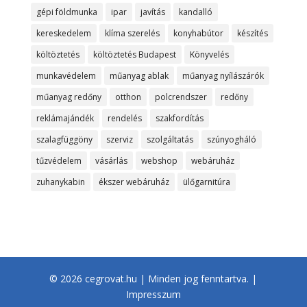
gépi földmunka
ipar
javítás
kandalló
kereskedelem
klíma szerelés
konyhabútor
készítés
költöztetés
költöztetés Budapest
Könyvelés
munkavédelem
műanyag ablak
műanyag nyílászárók
műanyag redőny
otthon
polcrendszer
redőny
reklámajándék
rendelés
szakfordítás
szalagfüggöny
szerviz
szolgáltatás
szúnyogháló
tűzvédelem
vásárlás
webshop
webáruház
zuhanykabin
ékszer webáruház
ülőgarnitúra
© 2026 cegrovat.hu | Minden jog fenntartva. |
Impresszum