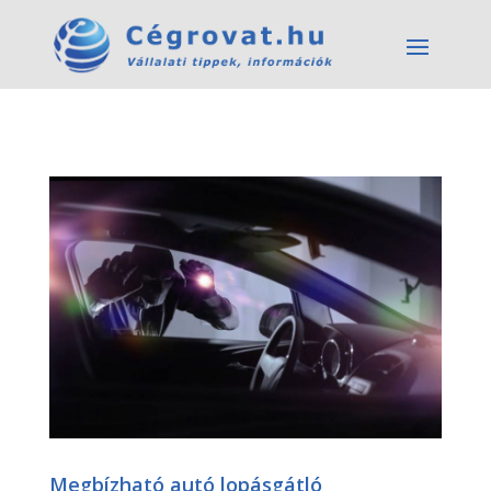
Megbízható autó lopásgátló