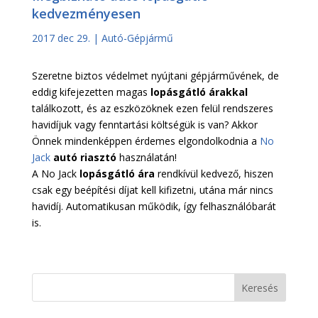
kedvezményesen
2017 dec 29.
|
Autó-Gépjármű
Szeretne biztos védelmet nyújtani gépjárművének, de
eddig kifejezetten magas
lopásgátló árakkal
találkozott, és az eszközöknek ezen felül rendszeres
havidíjuk vagy fenntartási költségük is van? Akkor
Önnek mindenképpen érdemes elgondolkodnia a
No
Jack
autó riasztó
használatán!
A No Jack
lopásgátló ára
rendkívül kedvező, hiszen
csak egy beépítési díjat kell kifizetni, utána már nincs
havidíj. Automatikusan működik, így felhasználóbarát
is.