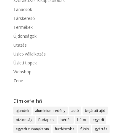
Szórakozás-Kikapcsolódás
Tanácsok
Társkereső
Termékek
Újdonságok
Utazás
Üzlet-Vállalkozás
Üzleti tippek
Webshop
Zene
Címkefelhő
ajandek
alumínium redőny
autó
bejárati ajtó
biztonság
Budapest
bérlés
bútor
egyedi
egyedi zuhanykabin
fürdőszoba
fűtés
gyártás