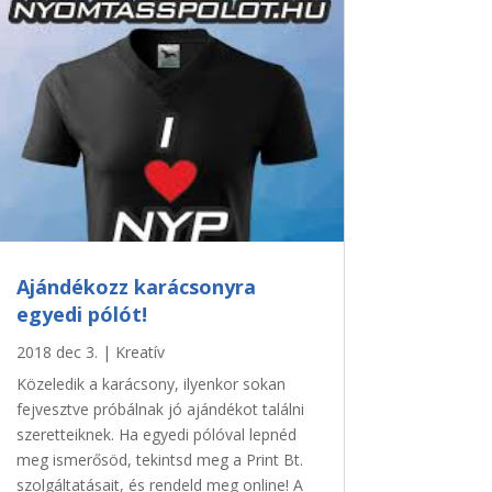
Ajándékozz karácsonyra
egyedi pólót!
2018 dec 3.
|
Kreatív
Közeledik a karácsony, ilyenkor sokan
fejvesztve próbálnak jó ajándékot találni
szeretteiknek. Ha egyedi pólóval lepnéd
meg ismerősöd, tekintsd meg a Print Bt.
szolgáltatásait, és rendeld meg online! A