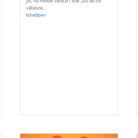
jól, ha minket választ? Már 200 db-tól
vállalunk...
bővebben