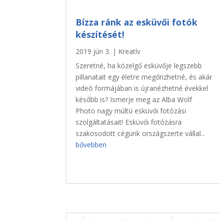
Bízza ránk az esküvői fotók
készítését!
2019 jún 3.
|
Kreatív
Szeretné, ha közelgő esküvője legszebb
pillanatait egy életre megőrizhetné, és akár
videó formájában is újranézhetné évekkel
később is? Ismerje meg az Alba Wolf
Photo nagy múltú esküvői fotózási
szolgáltatásait! Esküvői fotózásra
szakosodott cégünk országszerte vállal...
bővebben