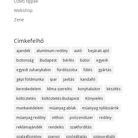
Üzleti tippek
Webshop
Zene
Címkefelhő
ajandek
alumínium redőny
autó
bejárati ajtó
biztonság
Budapest
bérlés
bútor
egyedi
egyedi zuhanykabin
fürdőszoba
fűtés
gyártás
gépi földmunka
ipar
javítás
kandalló
kereskedelem
klíma szerelés
konyhabútor
készítés
költöztetés
költöztetés Budapest
Könyvelés
munkavédelem
műanyag ablak
műanyag nyílászárók
műanyag redőny
otthon
polcrendszer
redőny
reklámajándék
rendelés
szakfordítás
szalagfüggöny
szerviz
szolgáltatás
szúnyogháló