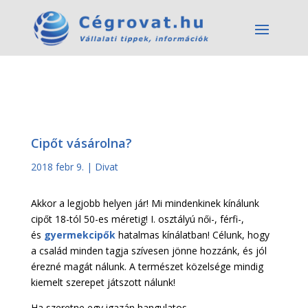
Cipőt vásárolna?
2018 febr 9.
|
Divat
Akkor a legjobb helyen jár! Mi mindenkinek kínálunk
cipőt 18-tól 50-es méretig! I. osztályú női-, férfi-,
és
gyermekcipők
hatalmas kínálatban! Célunk, hogy
a család minden tagja szívesen jönne hozzánk, és jól
érezné magát nálunk. A természet közelsége mindig
kiemelt szerepet játszott nálunk!
Ha szeretne egy igazán hangulatos,