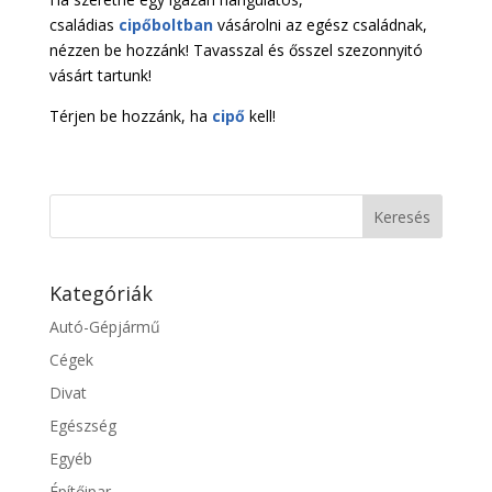
családias
cipőboltban
vásárolni az egész családnak,
nézzen be hozzánk! Tavasszal és ősszel szezonnyitó
vásárt tartunk!
Térjen be hozzánk, ha
cipő
kell!
Kategóriák
Autó-Gépjármű
Cégek
Divat
Egészség
Egyéb
Építőipar