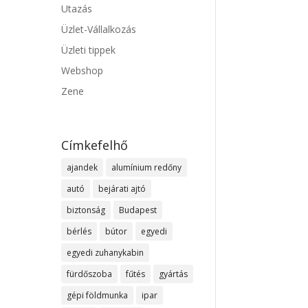
Utazás
Üzlet-Vállalkozás
Üzleti tippek
Webshop
Zene
Címkefelhő
ajandek
alumínium redőny
autó
bejárati ajtó
biztonság
Budapest
bérlés
bútor
egyedi
egyedi zuhanykabin
fürdőszoba
fűtés
gyártás
gépi földmunka
ipar