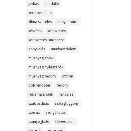
javítás
kandalló
kereskedelem
klíma szerelés
konyhabútor
készítés
költöztetés
költöztetés Budapest
Könyvelés
munkavédelem
műanyag ablak
műanyag nyílászárók
műanyag redőny
otthon
polcrendszer
redőny
reklámajándék
rendelés
szakfordítás
szalagfüggöny
szerviz
szolgáltatás
szúnyogháló
tűzvédelem
vásárlás
webshop