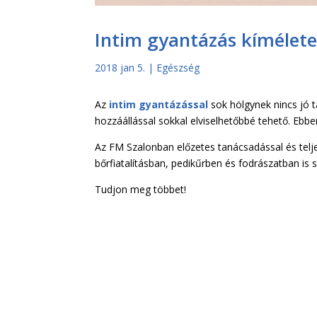
Intim gyantázás kímélete
2018 jan 5.
|
Egészség
Az
intim gyantázással
sok hölgynek nincs jó t
hozzáállással sokkal elviselhetőbbé tehető. Ebbe
Az FM Szalonban előzetes tanácsadással és telj
bőrfiatalításban, pedikűrben és fodrászatban is 
Tudjon meg többet!