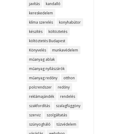
javítás
kandalló
kereskedelem
klíma szerelés
konyhabútor
készítés
költöztetés
költöztetés Budapest
Könyvelés
munkavédelem
műanyag ablak
műanyag nyílászárók
műanyag redőny
otthon
polcrendszer
redőny
reklámajándék
rendelés
szakfordítás
szalagfüggöny
szerviz
szolgáltatás
szúnyogháló
tűzvédelem
vásárlás
webshop