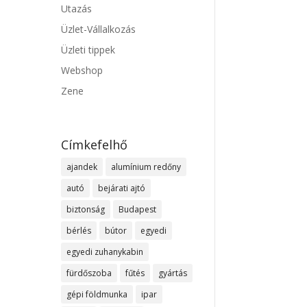
Utazás
Üzlet-Vállalkozás
Üzleti tippek
Webshop
Zene
Címkefelhő
ajandek
alumínium redőny
autó
bejárati ajtó
biztonság
Budapest
bérlés
bútor
egyedi
egyedi zuhanykabin
fürdőszoba
fűtés
gyártás
gépi földmunka
ipar