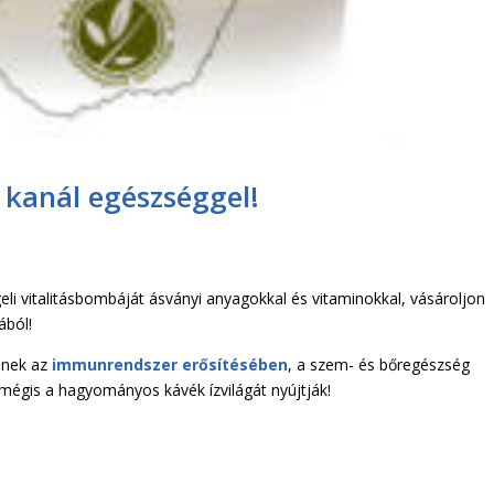
 kanál egészséggel!
eli vitalitásbombáját ásványi anyagokkal és vitaminokkal, vásároljon
ából!
tenek az
immunrendszer erősítésében
, a szem- és bőregészség
 mégis a hagyományos kávék ízvilágát nyújtják!