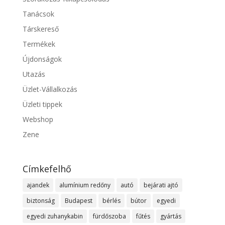
Tanácsok
Társkereső
Termékek
Újdonságok
Utazás
Üzlet-Vállalkozás
Üzleti tippek
Webshop
Zene
Címkefelhő
ajandek
alumínium redőny
autó
bejárati ajtó
biztonság
Budapest
bérlés
bútor
egyedi
egyedi zuhanykabin
fürdőszoba
fűtés
gyártás