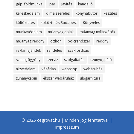
gépi földmunka
ipar
javítás
kandalló
kereskedelem
klíma szerelés
konyhabútor
készítés
költöztetés
költöztetés Budapest
Könyvelés
munkavédelem
műanyag ablak
műanyag nyílászárók
műanyag redőny
otthon
polcrendszer
redőny
reklámajándék
rendelés
szakfordítás
szalagfüggöny
szerviz
szolgáltatás
szúnyogháló
tűzvédelem
vásárlás
webshop
webáruház
zuhanykabin
ékszer webáruház
ülőgarnitúra
© 2026 cegrovat.hu | Minden jog fenntartva. |
Impresszum