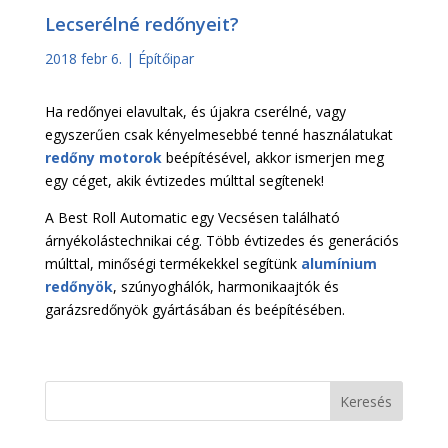
Lecserélné redőnyeit?
2018 febr 6.
|
Építőipar
Ha redőnyei elavultak, és újakra cserélné, vagy
egyszerűen csak kényelmesebbé tenné használatukat
redőny motorok
beépítésével, akkor ismerjen meg
egy céget, akik évtizedes múlttal segítenek!
A Best Roll Automatic egy Vecsésen található
árnyékolástechnikai cég. Több évtizedes és generációs
múlttal, minőségi termékekkel segítünk
alumínium
redőnyök
, szúnyoghálók, harmonikaajtók és
garázsredőnyök gyártásában és beépítésében.