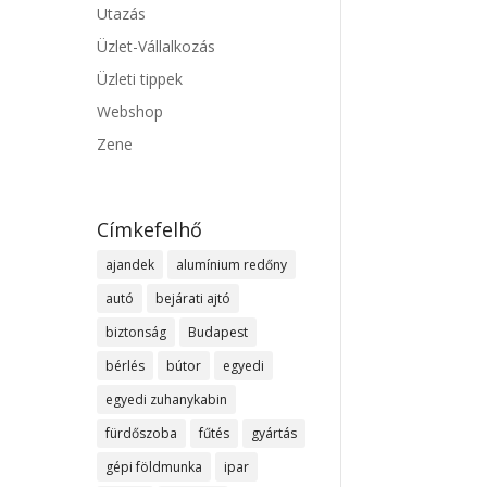
Utazás
Üzlet-Vállalkozás
Üzleti tippek
Webshop
Zene
Címkefelhő
ajandek
alumínium redőny
autó
bejárati ajtó
biztonság
Budapest
bérlés
bútor
egyedi
egyedi zuhanykabin
fürdőszoba
fűtés
gyártás
gépi földmunka
ipar