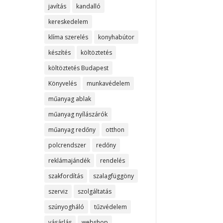
javítás
kandalló
kereskedelem
klíma szerelés
konyhabútor
készítés
költöztetés
költöztetés Budapest
Könyvelés
munkavédelem
műanyag ablak
műanyag nyílászárók
műanyag redőny
otthon
polcrendszer
redőny
reklámajándék
rendelés
szakfordítás
szalagfüggöny
szerviz
szolgáltatás
szúnyogháló
tűzvédelem
vásárlás
webshop