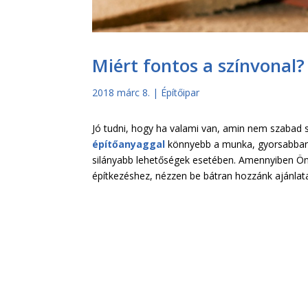
Miért fontos a színvonal?
2018 márc 8.
|
Építőipar
Jó tudni, hogy ha valami van, amin nem szabad s
építőanyaggal
könnyebb a munka, gyorsabban 
silányabb lehetőségek esetében. Amennyiben Ön i
építkezéshez, nézzen be bátran hozzánk ajánlata