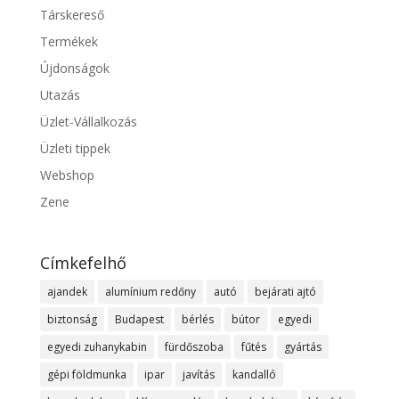
Társkereső
Termékek
Újdonságok
Utazás
Üzlet-Vállalkozás
Üzleti tippek
Webshop
Zene
Címkefelhő
ajandek
alumínium redőny
autó
bejárati ajtó
biztonság
Budapest
bérlés
bútor
egyedi
egyedi zuhanykabin
fürdőszoba
fűtés
gyártás
gépi földmunka
ipar
javítás
kandalló