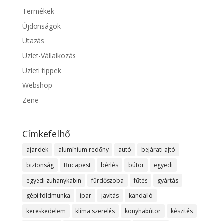
Termékek
Újdonságok
Utazás
Üzlet-Vállalkozás
Üzleti tippek
Webshop
Zene
Címkefelhő
ajandek
alumínium redőny
autó
bejárati ajtó
biztonság
Budapest
bérlés
bútor
egyedi
egyedi zuhanykabin
fürdőszoba
fűtés
gyártás
gépi földmunka
ipar
javítás
kandalló
kereskedelem
klíma szerelés
konyhabútor
készítés