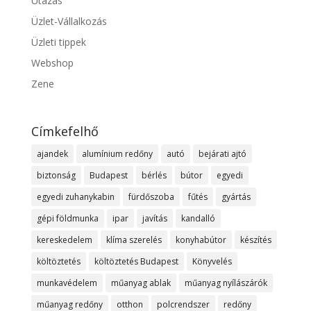
Utazás
Üzlet-Vállalkozás
Üzleti tippek
Webshop
Zene
Címkefelhő
ajandek
alumínium redőny
autó
bejárati ajtó
biztonság
Budapest
bérlés
bútor
egyedi
egyedi zuhanykabin
fürdőszoba
fűtés
gyártás
gépi földmunka
ipar
javítás
kandalló
kereskedelem
klíma szerelés
konyhabútor
készítés
költöztetés
költöztetés Budapest
Könyvelés
munkavédelem
műanyag ablak
műanyag nyílászárók
műanyag redőny
otthon
polcrendszer
redőny