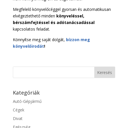
Megfelelő könyvelőcéggel gyorsan és automatikusan
elvégeztethető minden
könyveléssel,
bérszámfejtéssel és adótanácsadással
kapcsolatos feladat.
Könnyítse meg saját dolgát,
bízzon meg
könyvelőirodát
!
Kategóriák
Autó-Gépjármű
Cégek
Divat
Egészség