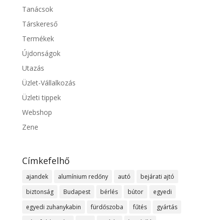
Tanácsok
Társkereső
Termékek
Újdonságok
Utazás
Üzlet-Vállalkozás
Üzleti tippek
Webshop
Zene
Címkefelhő
ajandek
alumínium redőny
autó
bejárati ajtó
biztonság
Budapest
bérlés
bútor
egyedi
egyedi zuhanykabin
fürdőszoba
fűtés
gyártás