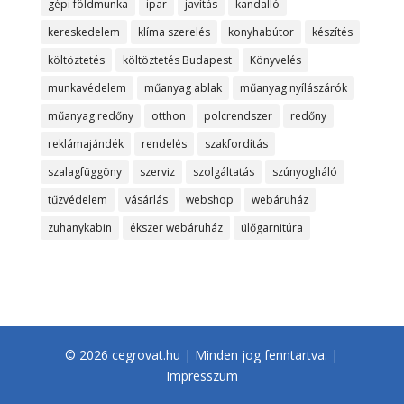
gépi földmunka
ipar
javítás
kandalló
kereskedelem
klíma szerelés
konyhabútor
készítés
költöztetés
költöztetés Budapest
Könyvelés
munkavédelem
műanyag ablak
műanyag nyílászárók
műanyag redőny
otthon
polcrendszer
redőny
reklámajándék
rendelés
szakfordítás
szalagfüggöny
szerviz
szolgáltatás
szúnyogháló
tűzvédelem
vásárlás
webshop
webáruház
zuhanykabin
ékszer webáruház
ülőgarnitúra
© 2026 cegrovat.hu | Minden jog fenntartva. |
Impresszum