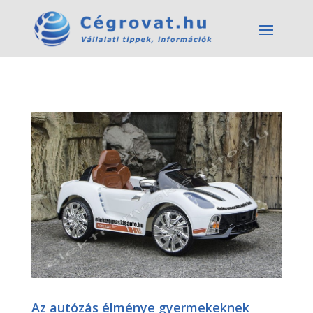
Az autózás élménye gyermekeknek