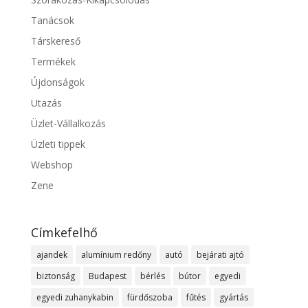
Tanácsok
Társkereső
Termékek
Újdonságok
Utazás
Üzlet-Vállalkozás
Üzleti tippek
Webshop
Zene
Címkefelhő
ajandek
alumínium redőny
autó
bejárati ajtó
biztonság
Budapest
bérlés
bútor
egyedi
egyedi zuhanykabin
fürdőszoba
fűtés
gyártás