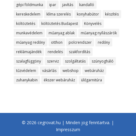
gépi földmunka
ipar
javítás
kandalló
kereskedelem
klíma szerelés
konyhabútor
készítés
költöztetés
költöztetés Budapest
Könyvelés
munkavédelem
műanyag ablak
műanyag nyílászárók
műanyag redőny
otthon
polcrendszer
redőny
reklámajándék
rendelés
szakfordítás
szalagfüggöny
szerviz
szolgáltatás
szúnyogháló
tűzvédelem
vásárlás
webshop
webáruház
zuhanykabin
ékszer webáruház
ülőgarnitúra
© 2026 cegrovat.hu | Minden jog fenntartva. |
Impresszum