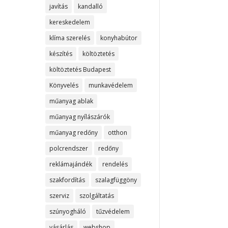
javítás
kandalló
kereskedelem
klíma szerelés
konyhabútor
készítés
költöztetés
költöztetés Budapest
Könyvelés
munkavédelem
műanyag ablak
műanyag nyílászárók
műanyag redőny
otthon
polcrendszer
redőny
reklámajándék
rendelés
szakfordítás
szalagfüggöny
szerviz
szolgáltatás
szúnyogháló
tűzvédelem
vásárlás
webshop