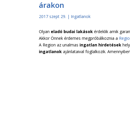
árakon
2017 szept 29.
|
Ingatlanok
Olyan
eladó budai lakások
érdeklik amik garan
Akkor Önnek érdemes megpróbálkoznia a
Regio
A Region az unalmas
ingatlan hirdetések
hely
ingatlanok
ajánlataival foglalkozik. Amennyiben