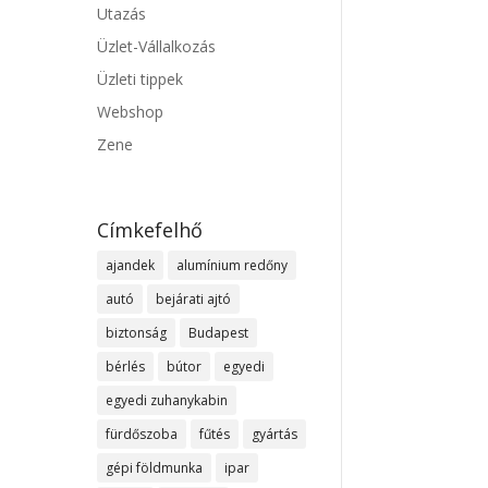
Utazás
Üzlet-Vállalkozás
Üzleti tippek
Webshop
Zene
Címkefelhő
ajandek
alumínium redőny
autó
bejárati ajtó
biztonság
Budapest
bérlés
bútor
egyedi
egyedi zuhanykabin
fürdőszoba
fűtés
gyártás
gépi földmunka
ipar