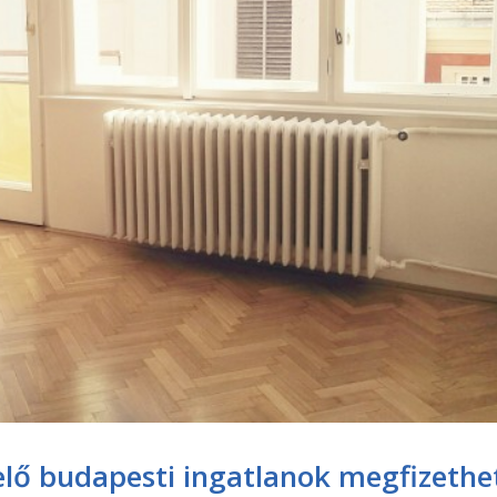
lő budapesti ingatlanok megfizethe