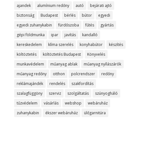
ajandek
alumínium redőny
autó
bejárati ajtó
biztonság
Budapest
bérlés
bútor
egyedi
egyedi zuhanykabin
fürdőszoba
fűtés
gyártás
gépi földmunka
ipar
javítás
kandalló
kereskedelem
klíma szerelés
konyhabútor
készítés
költöztetés
költöztetés Budapest
Könyvelés
munkavédelem
műanyag ablak
műanyag nyílászárók
műanyag redőny
otthon
polcrendszer
redőny
reklámajándék
rendelés
szakfordítás
szalagfüggöny
szerviz
szolgáltatás
szúnyogháló
tűzvédelem
vásárlás
webshop
webáruház
zuhanykabin
ékszer webáruház
ülőgarnitúra