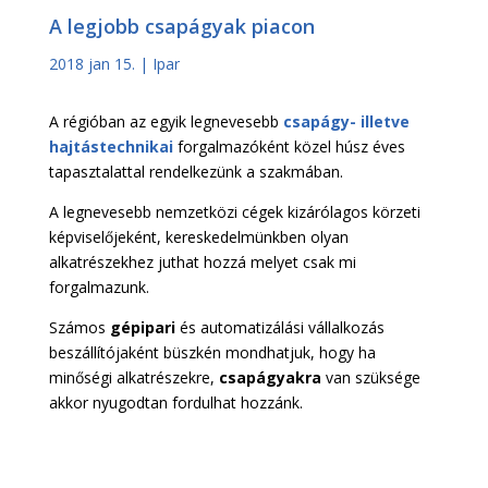
A legjobb csapágyak piacon
2018 jan 15.
|
Ipar
A régióban az egyik legnevesebb
csapágy- illetve
hajtástechnikai
forgalmazóként közel húsz éves
tapasztalattal rendelkezünk a szakmában.
A legnevesebb nemzetközi cégek kizárólagos körzeti
képviselőjeként, kereskedelmünkben olyan
alkatrészekhez juthat hozzá melyet csak mi
forgalmazunk.
Számos
gépipari
és automatizálási vállalkozás
beszállítójaként büszkén mondhatjuk, hogy ha
minőségi alkatrészekre,
csapágyakra
van szüksége
akkor nyugodtan fordulhat hozzánk.