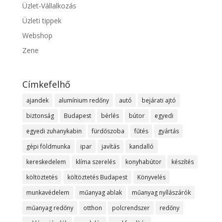
Üzlet-Vállalkozás
Üzleti tippek
Webshop
Zene
Címkefelhő
ajandek
alumínium redőny
autó
bejárati ajtó
biztonság
Budapest
bérlés
bútor
egyedi
egyedi zuhanykabin
fürdőszoba
fűtés
gyártás
gépi földmunka
ipar
javítás
kandalló
kereskedelem
klíma szerelés
konyhabútor
készítés
költöztetés
költöztetés Budapest
Könyvelés
munkavédelem
műanyag ablak
műanyag nyílászárók
műanyag redőny
otthon
polcrendszer
redőny