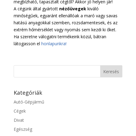
megbízható, tapasztalt cégtől? Akkor jó helyen jár!
A cégünk által gyártott
nézőüvegek
kiváló
minőségűek, egyaránt ellenállóak a maró vagy savas
hatású anyagokkal szemben, rozsdamentesek, és az
extrém hőmérséklet vagy nyomás sem kezdi ki őket.
Ha szeretne válogatni termékeink közül, bátran
látogasson el
honlapunkra!
Kategóriák
Autó-Gépjármű
Cégek
Divat
Egészség