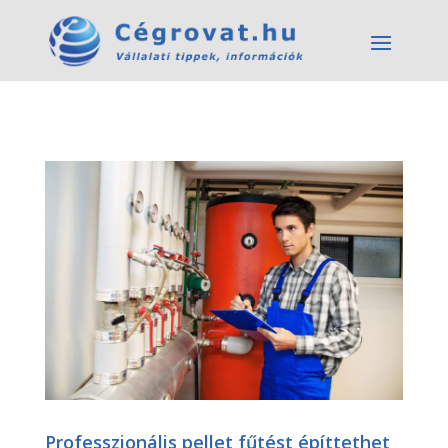
Professzionális pellet fűtést építtethet