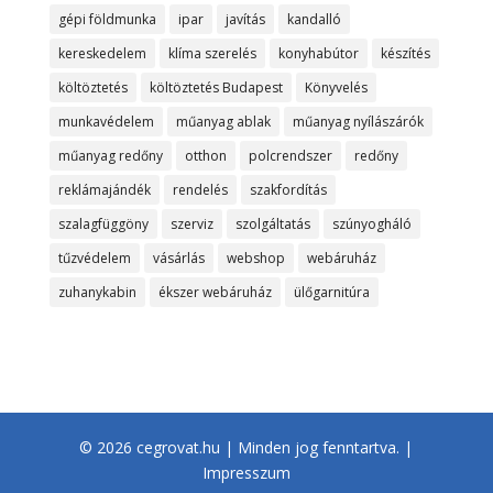
gépi földmunka
ipar
javítás
kandalló
kereskedelem
klíma szerelés
konyhabútor
készítés
költöztetés
költöztetés Budapest
Könyvelés
munkavédelem
műanyag ablak
műanyag nyílászárók
műanyag redőny
otthon
polcrendszer
redőny
reklámajándék
rendelés
szakfordítás
szalagfüggöny
szerviz
szolgáltatás
szúnyogháló
tűzvédelem
vásárlás
webshop
webáruház
zuhanykabin
ékszer webáruház
ülőgarnitúra
© 2026 cegrovat.hu | Minden jog fenntartva. |
Impresszum