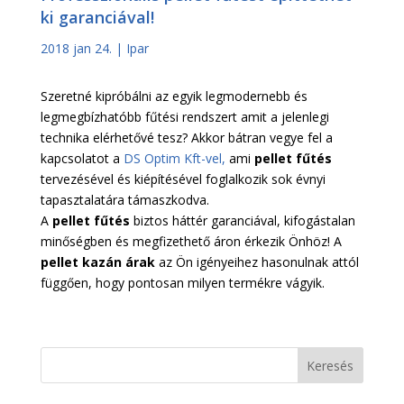
ki garanciával!
2018 jan 24.
|
Ipar
Szeretné kipróbálni az egyik legmodernebb és
legmegbízhatóbb fűtési rendszert amit a jelenlegi
technika elérhetővé tesz? Akkor bátran vegye fel a
kapcsolatot a
DS Optim Kft-vel,
ami
pellet fűtés
tervezésével és kiépítésével foglalkozik sok évnyi
tapasztalatára támaszkodva.
A
pellet fűtés
biztos háttér garanciával, kifogástalan
minőségben és megfizethető áron érkezik Önhöz! A
pellet kazán árak
az Ön igényeihez hasonulnak attól
függően, hogy pontosan milyen termékre vágyik.