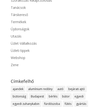
Szórakozás-Kikapcsolódás
Tanácsok
Társkereső
Termékek
Újdonságok
Utazás
Üzlet-Vállalkozás
Üzleti tippek
Webshop
Zene
Címkefelhő
ajandek
alumínium redőny
autó
bejárati ajtó
biztonság
Budapest
bérlés
bútor
egyedi
egyedi zuhanykabin
fürdőszoba
fűtés
gyártás