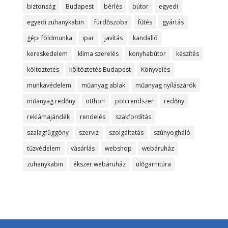
biztonság
Budapest
bérlés
bútor
egyedi
egyedi zuhanykabin
fürdőszoba
fűtés
gyártás
gépi földmunka
ipar
javítás
kandalló
kereskedelem
klíma szerelés
konyhabútor
készítés
költöztetés
költöztetés Budapest
Könyvelés
munkavédelem
műanyag ablak
műanyag nyílászárók
műanyag redőny
otthon
polcrendszer
redőny
reklámajándék
rendelés
szakfordítás
szalagfüggöny
szerviz
szolgáltatás
szúnyogháló
tűzvédelem
vásárlás
webshop
webáruház
zuhanykabin
ékszer webáruház
ülőgarnitúra