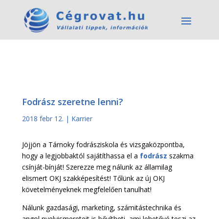
Fodrász szeretne lenni?
2018 febr 12.
|
Karrier
Jöjjön a Tárnoky fodrásziskola és vizsgaközpontba,
hogy a legjobbaktól sajátíthassa el a
fodrász
szakma
csínját-bínját! Szerezze meg nálunk az államilag
elismert OKJ szakképesítést! Tőlünk az új OKJ
követelményeknek megfelelően tanulhat!
Nálunk gazdasági, marketing, számitástechnika és
angol nyelvismereteit is bővítheti, ami lehetővé teszi az