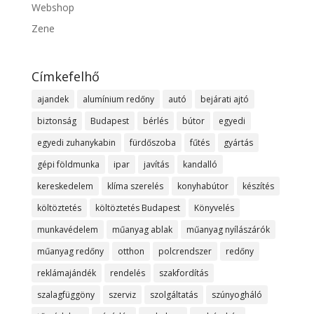
Webshop
Zene
Címkefelhő
ajandek
alumínium redőny
autó
bejárati ajtó
biztonság
Budapest
bérlés
bútor
egyedi
egyedi zuhanykabin
fürdőszoba
fűtés
gyártás
gépi földmunka
ipar
javítás
kandalló
kereskedelem
klíma szerelés
konyhabútor
készítés
költöztetés
költöztetés Budapest
Könyvelés
munkavédelem
műanyag ablak
műanyag nyílászárók
műanyag redőny
otthon
polcrendszer
redőny
reklámajándék
rendelés
szakfordítás
szalagfüggöny
szerviz
szolgáltatás
szúnyogháló