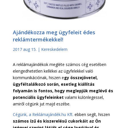
Ajándékozza meg ügyfeleit édes
reklámtermékekkel!
2017 aug 15.
|
Kereskedelem
A reklámajándékok megléte számos cég esetében
elengedhetetlen kellékei az ügyfelekkel való
kommunikációnak, hiszen e
gy összejövetel,
ügyféltalálkozó során, esetleg kiállítás
folyamán is fontos, hogy meglepjük meglévő és
potenciális ügyfeleinket
valami különlegessel,
amiről cégünk jut majd eszébe.
Cégünk, a Reklámajándék.hu Kft.
ebben segít, hiszen
számos ízű és kiszerelésű cukorkáit az Ön
igényei szerint látják el cége logójával és