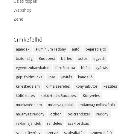
Üzleti tippek
Webshop
Zene
Címkefelhő
ajandek
alumínium redőny
autó
bejárati ajtó
biztonság
Budapest
bérlés
bútor
egyedi
egyedi zuhanykabin
fürdőszoba
fűtés
gyártás
gépi földmunka
ipar
javítás
kandalló
kereskedelem
klíma szerelés
konyhabútor
készítés
költöztetés
költöztetés Budapest
Könyvelés
munkavédelem
műanyag ablak
műanyag nyílászárók
műanyag redőny
otthon
polcrendszer
redőny
reklámajándék
rendelés
szakfordítás
szalagfüggöny
szerviz
szolgáltatás
szúnyogháló