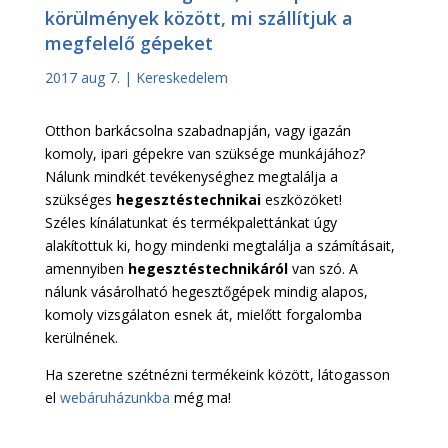
körülmények között, mi szállítjuk a
megfelelő gépeket
2017 aug 7.
|
Kereskedelem
Otthon barkácsolna szabadnapján, vagy igazán
komoly, ipari gépekre van szüksége munkájához?
Nálunk mindkét tevékenységhez megtalálja a
szükséges
hegesztéstechnikai
eszközöket!
Széles kínálatunkat és termékpalettánkat úgy
alakítottuk ki, hogy mindenki megtalálja a számításait,
amennyiben
hegesztéstechnikáról
van szó. A
nálunk vásárolható hegesztőgépek mindig alapos,
komoly vizsgálaton esnek át, mielőtt forgalomba
kerülnének.
Ha szeretne szétnézni termékeink között, látogasson
el
webáruházunkba
még ma!