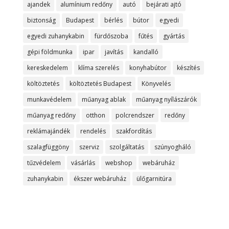
ajandek
alumínium redőny
autó
bejárati ajtó
biztonság
Budapest
bérlés
bútor
egyedi
egyedi zuhanykabin
fürdőszoba
fűtés
gyártás
gépi földmunka
ipar
javítás
kandalló
kereskedelem
klíma szerelés
konyhabútor
készítés
költöztetés
költöztetés Budapest
Könyvelés
munkavédelem
műanyag ablak
műanyag nyílászárók
műanyag redőny
otthon
polcrendszer
redőny
reklámajándék
rendelés
szakfordítás
szalagfüggöny
szerviz
szolgáltatás
szúnyogháló
tűzvédelem
vásárlás
webshop
webáruház
zuhanykabin
ékszer webáruház
ülőgarnitúra