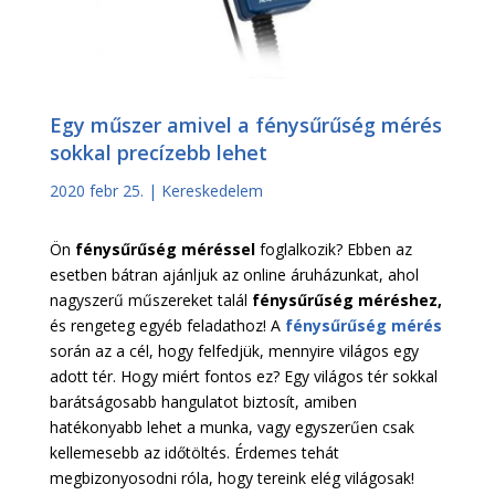
Egy műszer amivel a fénysűrűség mérés
sokkal precízebb lehet
2020 febr 25.
|
Kereskedelem
Ön
fénysűrűség méréssel
foglalkozik? Ebben az
esetben bátran ajánljuk az online áruházunkat, ahol
nagyszerű műszereket talál
fénysűrűség méréshez,
és rengeteg egyéb feladathoz! A
fénysűrűség mérés
során az a cél, hogy felfedjük, mennyire világos egy
adott tér. Hogy miért fontos ez? Egy világos tér sokkal
barátságosabb hangulatot biztosít, amiben
hatékonyabb lehet a munka, vagy egyszerűen csak
kellemesebb az időtöltés. Érdemes tehát
megbizonyosodni róla, hogy tereink elég világosak!