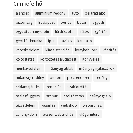
Címkefelhő
ajandek
alumínium redőny
autó
bejárati ajtó
biztonság
Budapest
bérlés
bútor
egyedi
egyedi zuhanykabin
fürdőszoba
fűtés
gyártás
gépi földmunka
ipar
javítás
kandalló
kereskedelem
klíma szerelés
konyhabútor
készítés
költöztetés
költöztetés Budapest
Könyvelés
munkavédelem
műanyag ablak
műanyag nyílászárók
műanyag redőny
otthon
polcrendszer
redőny
reklámajándék
rendelés
szakfordítás
szalagfüggöny
szerviz
szolgáltatás
szúnyogháló
tűzvédelem
vásárlás
webshop
webáruház
zuhanykabin
ékszer webáruház
ülőgarnitúra