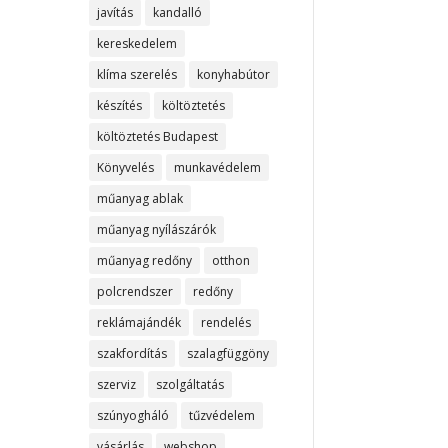
javítás
kandalló
kereskedelem
klíma szerelés
konyhabútor
készítés
költöztetés
költöztetés Budapest
Könyvelés
munkavédelem
műanyag ablak
műanyag nyílászárók
műanyag redőny
otthon
polcrendszer
redőny
reklámajándék
rendelés
szakfordítás
szalagfüggöny
szerviz
szolgáltatás
szúnyogháló
tűzvédelem
vásárlás
webshop