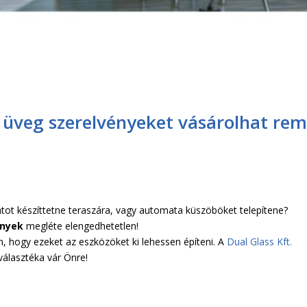
 üveg szerelvényeket vásárolhat re
látot készíttetne teraszára, vagy automata küszöböket telepítene?
ények
megléte elengedhetetlen!
, hogy ezeket az eszközöket ki lehessen építeni. A
Dual Glass Kft.
álasztéka vár Önre!