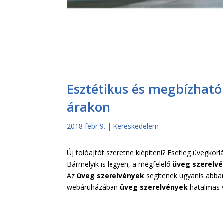
Esztétikus és megbízható
árakon
2018 febr 9.
|
Kereskedelem
Új tolóajtót szeretne kiépíteni? Esetleg üvegkor
Bármelyik is legyen, a megfelelő
üveg szerelv
Az
üveg szerelvények
segítenek ugyanis abban
webáruházában
üveg szerelvények
hatalmas v