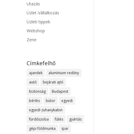
Utazás
Üzlet-Vállalkozás
Üzleti tippek
Webshop
Zene
Címkefelhő
ajandek
alumínium redőny
autó
bejárati ajtó
biztonság
Budapest
bérlés
bútor
egyedi
egyedi zuhanykabin
fürdőszoba
fűtés
gyártás
gépi földmunka
ipar