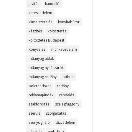
javítás
kandalló
kereskedelem
klíma szerelés
konyhabútor
készítés
költöztetés
költöztetés Budapest
Könyvelés
munkavédelem
műanyag ablak
műanyag nyílászárók
műanyag redőny
otthon
polcrendszer
redőny
reklámajándék
rendelés
szakfordítás
szalagfüggöny
szerviz
szolgáltatás
szúnyogháló
tűzvédelem
vásárlás
webshop