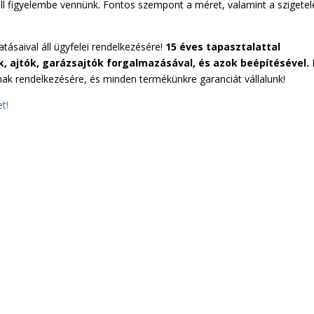
ll figyelembe vennünk. Fontos szempont a méret, valamint a szigetel
atásaival áll ügyfelei rendelkezésére!
15 éves tapasztalattal
k, ajtók, garázsajtók forgalmazásával, és azok beépítésével.
ak rendelkezésére, és minden termékünkre garanciát vállalunk!
t!