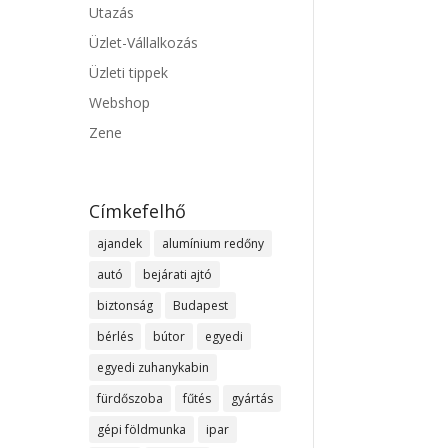
Utazás
Üzlet-Vállalkozás
Üzleti tippek
Webshop
Zene
Címkefelhő
ajandek
alumínium redőny
autó
bejárati ajtó
biztonság
Budapest
bérlés
bútor
egyedi
egyedi zuhanykabin
fürdőszoba
fűtés
gyártás
gépi földmunka
ipar