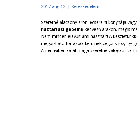
2017 aug 12.
|
Kereskedelem
Szeretné alacsony áron lecserélni konyhája vagy
háztartási gépeink
kedvező árakon, mégis ma
Nem minden elavult ami használt! A készletünkb
megbízható forrásból kerülnek cégünkhöz, így g
Amennyiben saját maga szeretne válogatni term