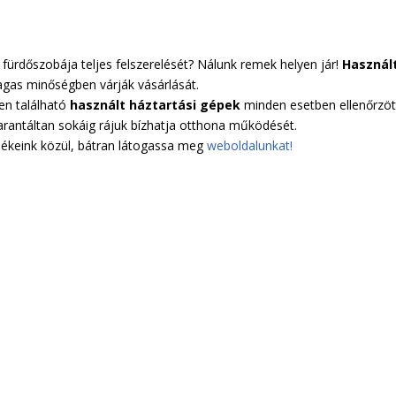
 fürdőszobája teljes felszerelését? Nálunk remek helyen jár!
Használ
gas minőségben várják vásárlását.
en található
használt háztartási gépek
minden esetben ellenőrzöt
arantáltan sokáig rájuk bízhatja otthona működését.
ékeink közül, bátran látogassa meg
weboldalunkat!