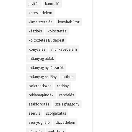
javítás
kandalló
kereskedelem
klíma szerelés
konyhabútor
készítés
költöztetés
költöztetés Budapest
Könyvelés
munkavédelem
műanyag ablak
műanyag nyílászárók
műanyag redőny
otthon
polcrendszer
redőny
reklámajándék
rendelés
szakfordítás
szalagfüggöny
szerviz
szolgáltatás
szúnyogháló
tűzvédelem
vásárlás
webshop