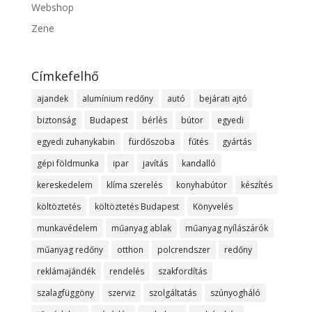
Webshop
Zene
Címkefelhő
ajandek
alumínium redőny
autó
bejárati ajtó
biztonság
Budapest
bérlés
bútor
egyedi
egyedi zuhanykabin
fürdőszoba
fűtés
gyártás
gépi földmunka
ipar
javítás
kandalló
kereskedelem
klíma szerelés
konyhabútor
készítés
költöztetés
költöztetés Budapest
Könyvelés
munkavédelem
műanyag ablak
műanyag nyílászárók
műanyag redőny
otthon
polcrendszer
redőny
reklámajándék
rendelés
szakfordítás
szalagfüggöny
szerviz
szolgáltatás
szúnyogháló