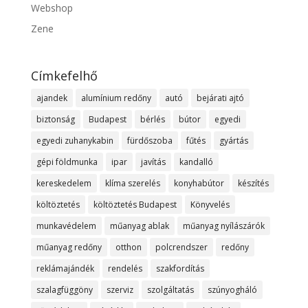
Webshop
Zene
Címkefelhő
ajandek
alumínium redőny
autó
bejárati ajtó
biztonság
Budapest
bérlés
bútor
egyedi
egyedi zuhanykabin
fürdőszoba
fűtés
gyártás
gépi földmunka
ipar
javítás
kandalló
kereskedelem
klíma szerelés
konyhabútor
készítés
költöztetés
költöztetés Budapest
Könyvelés
munkavédelem
műanyag ablak
műanyag nyílászárók
műanyag redőny
otthon
polcrendszer
redőny
reklámajándék
rendelés
szakfordítás
szalagfüggöny
szerviz
szolgáltatás
szúnyogháló