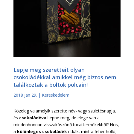
Lepje meg szeretteit olyan
csokoládékkal amikkel még biztos nem
találkoztak a boltok polcain!
2018 jan 29.
|
Kereskedelem
Közeleg valamelyik szerette név- vagy születésnapja,
és
csokoládéval
lepné meg, de elege van a
mindenhonnan visszaköszönő tucattermékekből? Nos,
a
különleges csokoládék
ritkák, mint a fehér holló,