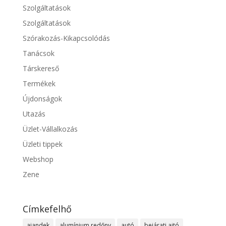
Szolgáltatások
Szolgáltatások
Szórakozás-Kikapcsolódás
Tanácsok
Társkereső
Termékek
Újdonságok
Utazás
Üzlet-Vállalkozás
Üzleti tippek
Webshop
Zene
Címkefelhő
ajandek
alumínium redőny
autó
bejárati ajtó