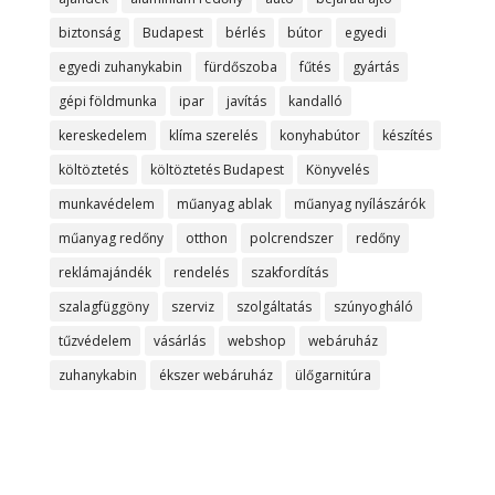
biztonság
Budapest
bérlés
bútor
egyedi
egyedi zuhanykabin
fürdőszoba
fűtés
gyártás
gépi földmunka
ipar
javítás
kandalló
kereskedelem
klíma szerelés
konyhabútor
készítés
költöztetés
költöztetés Budapest
Könyvelés
munkavédelem
műanyag ablak
műanyag nyílászárók
műanyag redőny
otthon
polcrendszer
redőny
reklámajándék
rendelés
szakfordítás
szalagfüggöny
szerviz
szolgáltatás
szúnyogháló
tűzvédelem
vásárlás
webshop
webáruház
zuhanykabin
ékszer webáruház
ülőgarnitúra