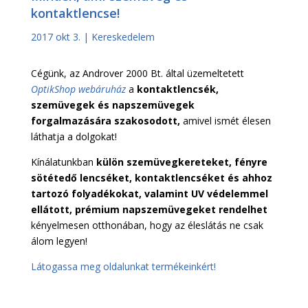
kontaktlencse!
2017 okt 3.
|
Kereskedelem
Cégünk, az Androver 2000 Bt. által üzemeltetett
OptikShop webáruház
a
kontaktlencsék,
szemüvegek és napszemüvegek
forgalmazására szakosodott,
amivel ismét élesen
láthatja a dolgokat!
Kínálatunkban
külön szemüvegkereteket, fényre
sötétedő lencséket, kontaktlencséket és ahhoz
tartozó folyadékokat, valamint UV védelemmel
ellátott, prémium napszemüvegeket rendelhet
kényelmesen otthonában, hogy az éleslátás ne csak
álom legyen!
Látogassa meg oldalunkat termékeinkért!