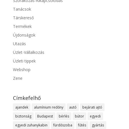
Szórakozás-Kikapcsolódás
Tanácsok
Társkereső
Termékek
Újdonságok
Utazás
Üzlet-Vállalkozás
Üzleti tippek
Webshop
Zene
Címkefelhő
ajandek
alumínium redőny
autó
bejárati ajtó
biztonság
Budapest
bérlés
bútor
egyedi
egyedi zuhanykabin
fürdőszoba
fűtés
gyártás