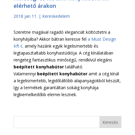
elérhető árakon
2018 jan 11.
|
Kereskedelem
Szeretne magával ragadó eleganciát költöztetni a
konyhájába? Akkor bátran keresse fel
a Must Design
Kft-t,
amely hazánk egyik legelismertebb és
legtapasztaltabb konyhastúdiója. A cég kínálatában
rengeteg fantasztikus minőségű, rendkívül elegáns
beépített konyhabútor
található.
Valamennyi
beépített konyhabútor
amit a cég kínál
a legelismertebb, legidőtállóbb alapanyagokból készült,
így a termékek garantáltan sokáig konyhája
legkiemelkedőbb elemei lesznek.