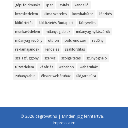
gépi földmunka
ipar
javítás
kandalló
kereskedelem
klíma szerelés
konyhabútor
készítés
költöztetés
költöztetés Budapest
Könyvelés
munkavédelem
műanyag ablak
műanyag nyílászárók
műanyag redőny
otthon
polcrendszer
redőny
reklámajándék
rendelés
szakfordítás
szalagfüggöny
szerviz
szolgáltatás
szúnyogháló
tűzvédelem
vásárlás
webshop
webáruház
zuhanykabin
ékszer webáruház
ülőgarnitúra
© 2026 cegrovat.hu | Minden jog fenntartva. |
Impresszum