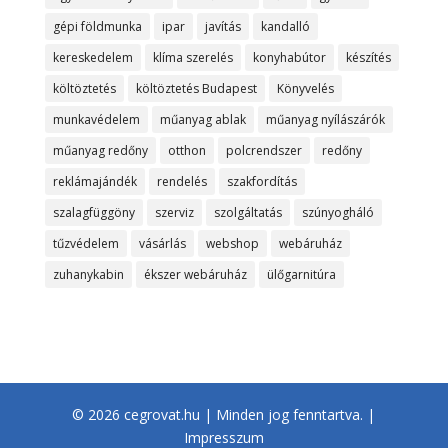
gépi földmunka
ipar
javítás
kandalló
kereskedelem
klíma szerelés
konyhabútor
készítés
költöztetés
költöztetés Budapest
Könyvelés
munkavédelem
műanyag ablak
műanyag nyílászárók
műanyag redőny
otthon
polcrendszer
redőny
reklámajándék
rendelés
szakfordítás
szalagfüggöny
szerviz
szolgáltatás
szúnyogháló
tűzvédelem
vásárlás
webshop
webáruház
zuhanykabin
ékszer webáruház
ülőgarnitúra
© 2026 cegrovat.hu | Minden jog fenntartva. |
Impresszum