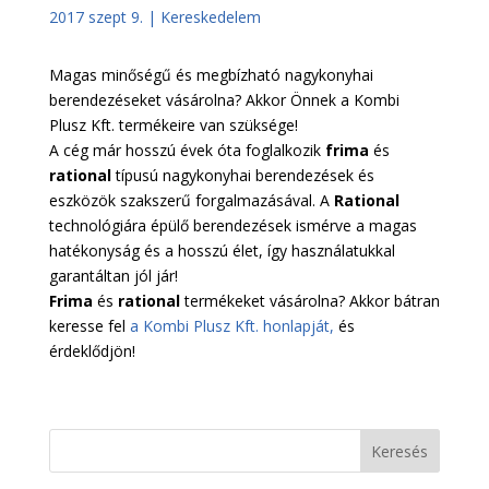
2017 szept 9.
|
Kereskedelem
Magas minőségű és megbízható nagykonyhai
berendezéseket vásárolna? Akkor Önnek a Kombi
Plusz Kft. termékeire van szüksége!
A cég már hosszú évek óta foglalkozik
frima
és
rational
típusú nagykonyhai berendezések és
eszközök szakszerű forgalmazásával. A
Rational
technológiára épülő berendezések ismérve a magas
hatékonyság és a hosszú élet, így használatukkal
garantáltan jól jár!
Frima
és
rational
termékeket vásárolna? Akkor bátran
keresse fel
a Kombi Plusz Kft. honlapját,
és
érdeklődjön!