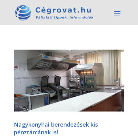
Nagykonyhai berendezések kis
pénztárcának is!