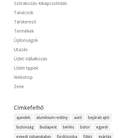
Szórakozás-Kikapcsolódás
Tanácsok
Társkereső
Termékek
Újdonságok
Utazás
Üzlet-Vállalkozás
Üzleti tippek
Webshop
Zene
Címkefelhő
ajandek
alumínium redőny
autó
bejárati ajtó
biztonság
Budapest
bérlés
bútor
egyedi
egyedi zuhanykabin
fürdőszoba
fűtés
gyártás