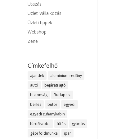
Utazás
Üzlet-Vállalkozás
Üzleti tippek
Webshop
Zene
Címkefelhő
ajandek
alumínium redőny
autó
bejárati ajtó
biztonság
Budapest
bérlés
bútor
egyedi
egyedi zuhanykabin
fürdőszoba
fűtés
gyártás
gépi földmunka
ipar