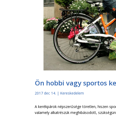
Ön hobbi vagy sportos k
2017 dec 14.
|
Kereskedelem
A kerékpárok népszerűsége töretlen, hiszen spor
valamely alkatrészük meghibásodott, szükségü