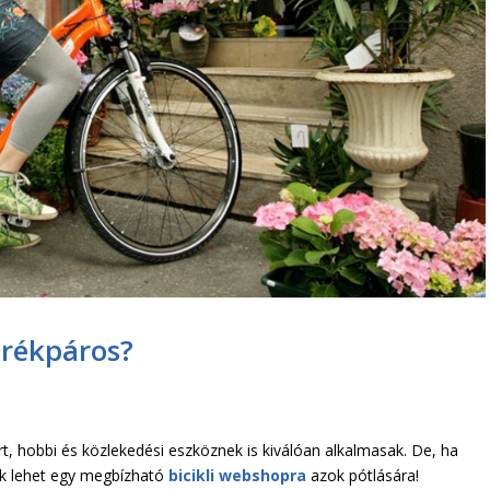
erékpáros?
t, hobbi és közlekedési eszköznek is kiválóan alkalmasak. De, ha
nk lehet egy megbízható
bicikli webshopra
azok pótlására!