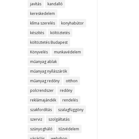
javítás
kandalló
kereskedelem
klíma szerelés
konyhabútor
készítés
költöztetés
költöztetés Budapest
Könyvelés
munkavédelem
műanyag ablak
műanyag nyílászárók
műanyag redőny
otthon
polcrendszer
redőny
reklámajándék
rendelés
szakfordítás
szalagfüggöny
szerviz
szolgáltatás
szúnyogháló
tűzvédelem
vásárlás
webshop