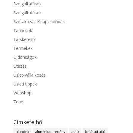
Szolgáltatások
Szolgáltatások
Szórakozás-Kikapcsolódás
Tanácsok
Társkereső
Termékek
Újdonságok
Utazás
Üzlet-Vállalkozás
Üzleti tippek
Webshop
Zene
Címkefelhő
ajandek
alumínium redőny
autó
bejárati ajtó