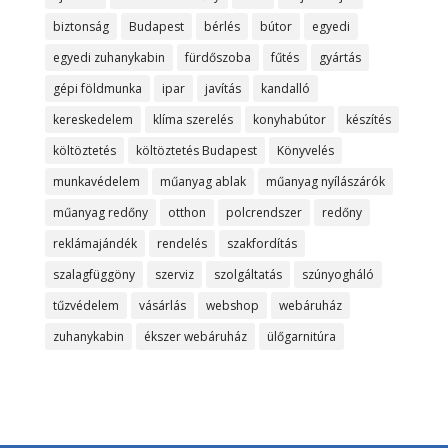
biztonság
Budapest
bérlés
bútor
egyedi
egyedi zuhanykabin
fürdőszoba
fűtés
gyártás
gépi földmunka
ipar
javítás
kandalló
kereskedelem
klíma szerelés
konyhabútor
készítés
költöztetés
költöztetés Budapest
Könyvelés
munkavédelem
műanyag ablak
műanyag nyílászárók
műanyag redőny
otthon
polcrendszer
redőny
reklámajándék
rendelés
szakfordítás
szalagfüggöny
szerviz
szolgáltatás
szúnyogháló
tűzvédelem
vásárlás
webshop
webáruház
zuhanykabin
ékszer webáruház
ülőgarnitúra