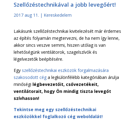
Szellőzéstechnikával a jobb levegőért!
2017 aug 11.
|
Kereskedelem
Lakásunk szellőzéstechnikai kivitelezését már érdemes
az építés folyamán megtervezni, de ha nem így lenne,
akkor sincs veszve semmi, hiszen utólag is van
lehetőségünk ventilátorok, szagelszívók és
légelvezetők beépítésére.
Egy
szellőzéstechnikai eszközök forgalmazására
szakosodott cég
a legkülönfélébb kategóriában árulja
minőségi
légbevezetőit, csővezetékeit,
ventilátorait, hogy Ön mindig tiszta levegőt
szívhasson!
Tekintse meg egy szellőzéstechnikai
eszközökkel foglalkozó cég weboldalát!