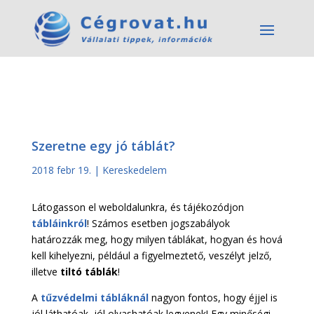
Szeretne egy jó táblát?
2018 febr 19.
|
Kereskedelem
Látogasson el weboldalunkra, és tájékozódjon
tábláinkról
! Számos esetben jogszabályok
határozzák meg, hogy milyen táblákat, hogyan és hová
kell kihelyezni, például a figyelmeztető, veszélyt jelző,
illetve
tiltó táblák
!
A
tűzvédelmi tábláknál
nagyon fontos, hogy éjjel is
jól láthatóak, jól olvashatóak legyenek! Egy minőségi