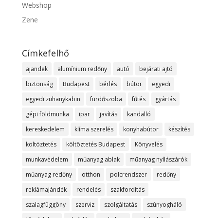
Webshop
Zene
Címkefelhő
ajandek
alumínium redőny
autó
bejárati ajtó
biztonság
Budapest
bérlés
bútor
egyedi
egyedi zuhanykabin
fürdőszoba
fűtés
gyártás
gépi földmunka
ipar
javítás
kandalló
kereskedelem
klíma szerelés
konyhabútor
készítés
költöztetés
költöztetés Budapest
Könyvelés
munkavédelem
műanyag ablak
műanyag nyílászárók
műanyag redőny
otthon
polcrendszer
redőny
reklámajándék
rendelés
szakfordítás
szalagfüggöny
szerviz
szolgáltatás
szúnyogháló