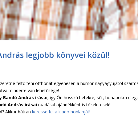
ndrás legjobb könyvei közül!
szeretné feltölteni otthonát egyenesen a humor nagyágyújától szárm
atva minderre van lehetősége!
 Bandó András írásai,
így Ön hosszú hetekre, sőt, hónapokra eleg
dó András írásai
ráadásul ajándékként is tökéletesek!
ól? Akkor bátran
keresse fel a kiadó honlapját!