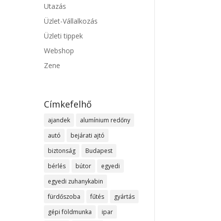
Utazás
Üzlet-Vállalkozás
Üzleti tippek
Webshop
Zene
Címkefelhő
ajandek
alumínium redőny
autó
bejárati ajtó
biztonság
Budapest
bérlés
bútor
egyedi
egyedi zuhanykabin
fürdőszoba
fűtés
gyártás
gépi földmunka
ipar