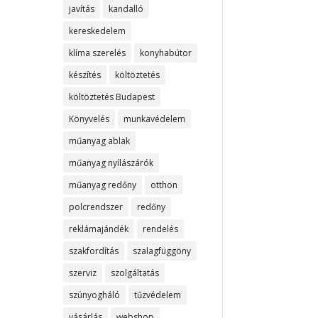
javítás
kandalló
kereskedelem
klíma szerelés
konyhabútor
készítés
költöztetés
költöztetés Budapest
Könyvelés
munkavédelem
műanyag ablak
műanyag nyílászárók
műanyag redőny
otthon
polcrendszer
redőny
reklámajándék
rendelés
szakfordítás
szalagfüggöny
szerviz
szolgáltatás
szúnyogháló
tűzvédelem
vásárlás
webshop