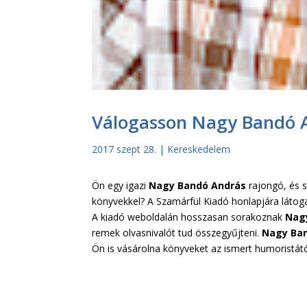
Válogasson Nagy Bandó A
2017 szept 28.
|
Kereskedelem
Ön egy igazi
Nagy Bandó András
rajongó, és 
könyvekkel? A Szamárfül Kiadó honlapjára látog
A kiadó weboldalán hosszasan sorakoznak
Nagy
remek olvasnivalót tud összegyűjteni.
Nagy Ban
Ön is vásárolna könyveket az ismert humoristát