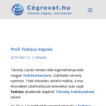
Profi fodrász képzés
2018 febr 12.
|
Oktatás
Tárnoky László minden idők legeredményesebb
magyar
fodrászmestere
, számtalan verseny
nyertese. Több évtizedes oktatói múlttal, a mai
élvonalbeli sztárfodrászok kinevelése után saját
fodrász
akadémiát alapított
Tárnoky Fodrásziskola
néven!
Ha Ön is a legjobbaktól szeretné kitanulni a
fodrász