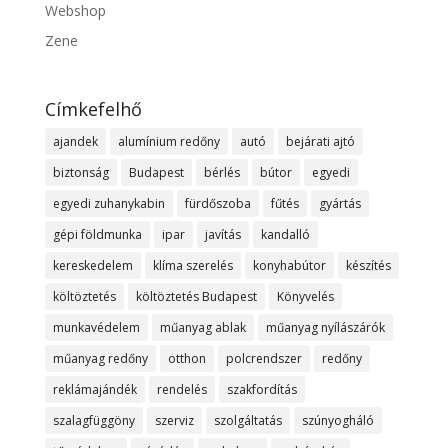
Webshop
Zene
Címkefelhő
ajandek
alumínium redőny
autó
bejárati ajtó
biztonság
Budapest
bérlés
bútor
egyedi
egyedi zuhanykabin
fürdőszoba
fűtés
gyártás
gépi földmunka
ipar
javítás
kandalló
kereskedelem
klíma szerelés
konyhabútor
készítés
költöztetés
költöztetés Budapest
Könyvelés
munkavédelem
műanyag ablak
műanyag nyílászárók
műanyag redőny
otthon
polcrendszer
redőny
reklámajándék
rendelés
szakfordítás
szalagfüggöny
szerviz
szolgáltatás
szúnyogháló