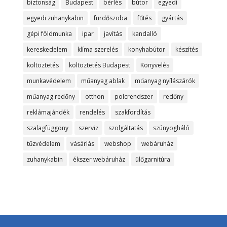
biztonság
Budapest
bérlés
bútor
egyedi
egyedi zuhanykabin
fürdőszoba
fűtés
gyártás
gépi földmunka
ipar
javítás
kandalló
kereskedelem
klíma szerelés
konyhabútor
készítés
költöztetés
költöztetés Budapest
Könyvelés
munkavédelem
műanyag ablak
műanyag nyílászárók
műanyag redőny
otthon
polcrendszer
redőny
reklámajándék
rendelés
szakfordítás
szalagfüggöny
szerviz
szolgáltatás
szúnyogháló
tűzvédelem
vásárlás
webshop
webáruház
zuhanykabin
ékszer webáruház
ülőgarnitúra