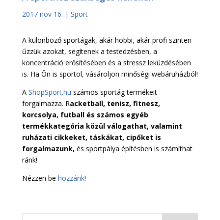
2017 nov 16.
|
Sport
A különböző sportágak, akár hobbi, akár profi szinten
űzzük azokat, segítenek a testedzésben, a
koncentráció erősítésében és a stressz leküzdésében
is. Ha Ön is sportol, vásároljon minőségi webáruházból!
A
ShopSport.hu
számos sportág termékeit
forgalmazza. R
acketball, tenisz, fitnesz,
korcsolya, futball és számos egyéb
termékkategória közül válogathat, valamint
ruházati cikkeket, táskákat, cipőket is
forgalmazunk,
és sportpálya építésben is számíthat
ránk!
Nézzen be
hozzánk
!