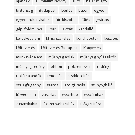
ajandek
alumínium redőny
autó
bejárati ajtó
biztonság
Budapest
bérlés
bútor
egyedi
egyedi zuhanykabin
fürdőszoba
fűtés
gyártás
gépi földmunka
ipar
javítás
kandalló
kereskedelem
klíma szerelés
konyhabútor
készítés
költöztetés
költöztetés Budapest
Könyvelés
munkavédelem
műanyag ablak
műanyag nyílászárók
műanyag redőny
otthon
polcrendszer
redőny
reklámajándék
rendelés
szakfordítás
szalagfüggöny
szerviz
szolgáltatás
szúnyogháló
tűzvédelem
vásárlás
webshop
webáruház
zuhanykabin
ékszer webáruház
ülőgarnitúra