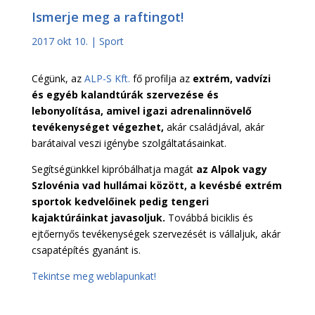
Ismerje meg a raftingot!
2017 okt 10.
|
Sport
Cégünk, az
ALP-S Kft.
fő profilja az
extrém, vadvízi
és egyéb kalandtúrák szervezése és
lebonyolítása, amivel igazi adrenalinnövelő
tevékenységet végezhet,
akár családjával, akár
barátaival veszi igénybe szolgáltatásainkat.
Segítségünkkel kipróbálhatja magát
az Alpok vagy
Szlovénia vad hullámai között, a kevésbé extrém
sportok kedvelőinek pedig tengeri
kajaktúráinkat javasoljuk.
Továbbá biciklis és
ejtőernyős tevékenységek szervezését is vállaljuk, akár
csapatépítés gyanánt is.
Tekintse meg weblapunkat!