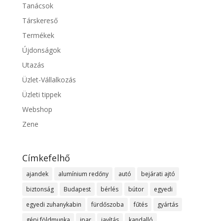
Tanácsok
Társkereső
Termékek
Újdonságok
Utazás
Üzlet-Vállalkozás
Üzleti tippek
Webshop
Zene
Címkefelhő
ajandek
alumínium redőny
autó
bejárati ajtó
biztonság
Budapest
bérlés
bútor
egyedi
egyedi zuhanykabin
fürdőszoba
fűtés
gyártás
gépi földmunka
ipar
javítás
kandalló