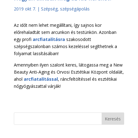
2019 okt 7.
|
Szépség, szépségápolás
Az időt nem lehet megállítani, így sajnos kor
előrehaladtát sem arcunkon és testünkön. Azonban
egy profi
arcfiatalításra
szakosodott
szépségszalonban számos kezeléssel segíthetnek a
folyamat lassításában!
Amennyiben ilyen szalont keres, látogassa meg a New
Beauty Anti-Aging és Orvosi Esztétikai Központ oldalát,
ahol
arcfiatalítással
, ráncfeltöltéssel és esztétikai
nőgyógyászattal várják!