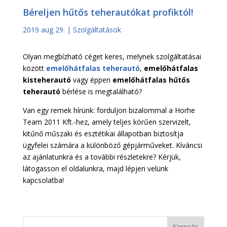
Béreljen hűtős teherautókat profiktól!
2019 aug 29.
|
Szolgáltatások
Olyan megbízható céget keres, melynek szolgáltatásai
között
emelőhátfalas teherautó
,
emelőhátfalas
kisteherautó
vagy éppen
emelőhátfalas hűtős
teherautó
bérlése is megtalálható?
Van egy remek hírünk: forduljon bizalommal a Horhe
Team 2011 Kft.-hez, amely teljes körűen szervizelt,
kitűnő műszaki és esztétikai állapotban biztosítja
ügyfelei számára a különböző gépjárműveket. Kíváncsi
az ajánlatunkra és a további részletekre? Kérjük,
látogasson el oldalunkra, majd lépjen velünk
kapcsolatba!