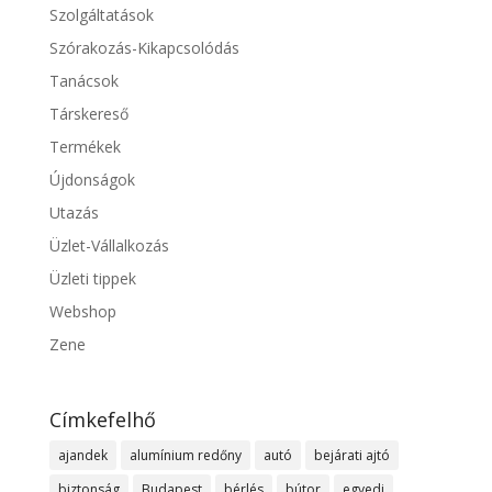
Szolgáltatások
Szórakozás-Kikapcsolódás
Tanácsok
Társkereső
Termékek
Újdonságok
Utazás
Üzlet-Vállalkozás
Üzleti tippek
Webshop
Zene
Címkefelhő
ajandek
alumínium redőny
autó
bejárati ajtó
biztonság
Budapest
bérlés
bútor
egyedi