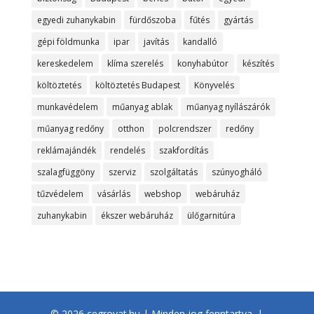
egyedi zuhanykabin
fürdőszoba
fűtés
gyártás
gépi földmunka
ipar
javítás
kandalló
kereskedelem
klíma szerelés
konyhabútor
készítés
költöztetés
költöztetés Budapest
Könyvelés
munkavédelem
műanyag ablak
műanyag nyílászárók
műanyag redőny
otthon
polcrendszer
redőny
reklámajándék
rendelés
szakfordítás
szalagfüggöny
szerviz
szolgáltatás
szúnyogháló
tűzvédelem
vásárlás
webshop
webáruház
zuhanykabin
ékszer webáruház
ülőgarnitúra
© 2026 cegrovat.hu | Minden jog fenntartva. |