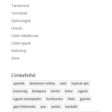
Társkereső
Termékek
Újdonságok
Utazás
Üzlet-Vállalkozás
Üzleti tippek
Webshop
Zene
Címkefelhő
ajandek
alumínium redőny
autó
bejárati ajtó
biztonság
Budapest
bérlés
bútor
egyedi
egyedi zuhanykabin
fürdőszoba
fűtés
gyártás
gépi földmunka
ipar
javítás
kandalló