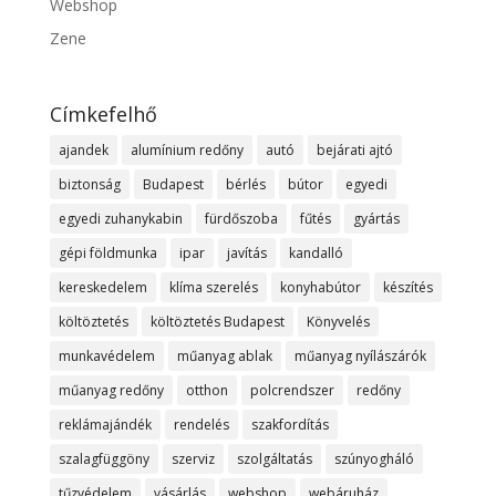
Webshop
Zene
Címkefelhő
ajandek
alumínium redőny
autó
bejárati ajtó
biztonság
Budapest
bérlés
bútor
egyedi
egyedi zuhanykabin
fürdőszoba
fűtés
gyártás
gépi földmunka
ipar
javítás
kandalló
kereskedelem
klíma szerelés
konyhabútor
készítés
költöztetés
költöztetés Budapest
Könyvelés
munkavédelem
műanyag ablak
műanyag nyílászárók
műanyag redőny
otthon
polcrendszer
redőny
reklámajándék
rendelés
szakfordítás
szalagfüggöny
szerviz
szolgáltatás
szúnyogháló
tűzvédelem
vásárlás
webshop
webáruház