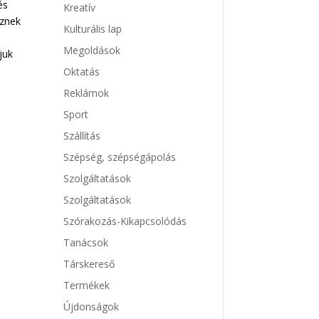
és
Kreatív
nznek
Kulturális lap
Megoldások
juk
Oktatás
Reklámok
Sport
Szállítás
Szépség, szépségápolás
Szolgáltatások
Szolgáltatások
Szórakozás-Kikapcsolódás
Tanácsok
Társkereső
Termékek
Újdonságok