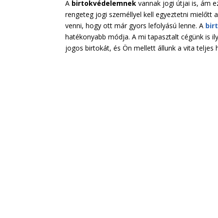
A
birtokvédelemnek
vannak jogi útjai is, ám 
rengeteg jogi személlyel kell egyeztetni mielőtt
venni, hogy ott már gyors lefolyású lenne. A
bir
hatékonyabb módja. A mi tapasztalt cégünk is il
jogos birtokát, és Ön mellett állunk a vita teljes