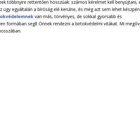
ezek többnyire rettentően hosszúak: számos kérelmet kell benyújtani, 
 az ügy egyáltalán a bíróság elé kerülne, és még azt sem lehet készpé
tokvédelemnek
van más, törvényes, de sokkal gyorsabb és
yen formában segít Önnek rendezni a birtokvédelmi vitákat. Mi megóv
 hosszában.