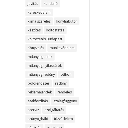
javítás
kandalló
kereskedelem
klíma szerelés
konyhabútor
készítés
költöztetés
költöztetés Budapest
Könyvelés
munkavédelem
műanyag ablak
műanyag nyílászárók
műanyag redőny
otthon
polcrendszer
redőny
reklámajándék
rendelés
szakfordítás
szalagfüggöny
szerviz
szolgáltatás
szúnyogháló
tűzvédelem
vásárlás
webshop