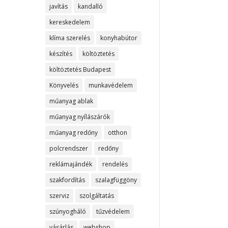
javítás
kandalló
kereskedelem
klíma szerelés
konyhabútor
készítés
költöztetés
költöztetés Budapest
Könyvelés
munkavédelem
műanyag ablak
műanyag nyílászárók
műanyag redőny
otthon
polcrendszer
redőny
reklámajándék
rendelés
szakfordítás
szalagfüggöny
szerviz
szolgáltatás
szúnyogháló
tűzvédelem
vásárlás
webshop