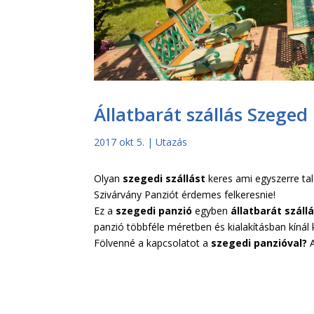
Állatbarát szállás Szeged
2017 okt 5.
|
Utazás
Olyan
szegedi szállást
keres ami egyszerre tal
Szivárvány Panziót érdemes felkeresnie!
Ez a
szegedi panzió
egyben
állatbarát száll
panzió többféle méretben és kialakításban kínál
Fölvenné a kapcsolatot a
szegedi panzióval?
A