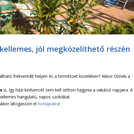
 kellemes, jól megközelíthető részén
álható frekventált helyen és a természet közelében? Akkor Önnek a
ás
is, így házi kedvencét sem kell otthon hagynia a vakáció napjaira. A
 kellemes hangulatú, napos szobákat.
kkor látogasson el
honlapukra!