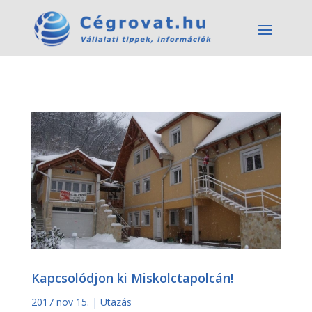
Kapcsolódjon ki Miskolctapolcán!
2017 nov 15.
|
Utazás