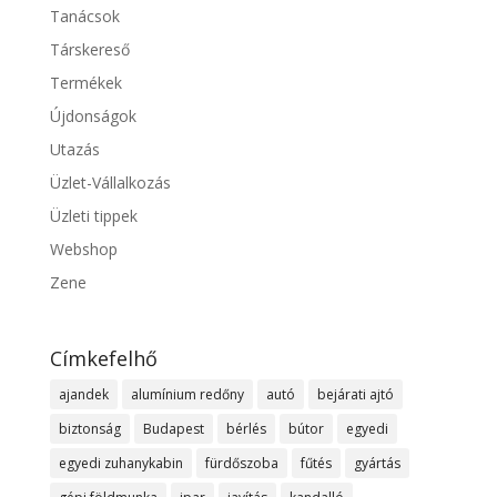
Tanácsok
Társkereső
Termékek
Újdonságok
Utazás
Üzlet-Vállalkozás
Üzleti tippek
Webshop
Zene
Címkefelhő
ajandek
alumínium redőny
autó
bejárati ajtó
biztonság
Budapest
bérlés
bútor
egyedi
egyedi zuhanykabin
fürdőszoba
fűtés
gyártás