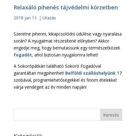
Relaxáló pihenés tájvédelmi körzetben
2018 jan 11.
|
Utazás
Szeretne pihenni, kikapcsolódni üdülése vagy nyaralása
során? A nyugalmat részesítené előnyben? Akkor
engedje meg, hogy bemutassunk egy természetközeli
fogadót
, ahol biztosan nyugalomra lelhet!
A Sokorópátkán található Sokoró Fogadóval
garantáltan megpihenhet!
Belföldi szálláshelyünk
17
szobával, programlehetőségekkel és finom ételekkel
várja vendégeit az év minden napján!
Kategóriák