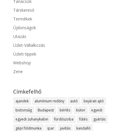
Tanácsok
Társkereső
Termékek
Újdonságok
Utazás
Üzlet-Vállalkozás
Üzleti tippek
Webshop
Zene
Címkefelhő
ajandek
alumínium redőny
autó
bejárati ajtó
biztonság
Budapest
bérlés
bútor
egyedi
egyedi zuhanykabin
fürdőszoba
fűtés
gyártás
gépi földmunka
ipar
javítás
kandalló