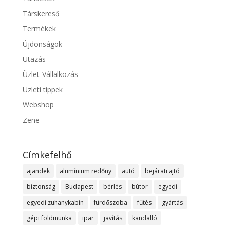
Társkereső
Termékek
Újdonságok
Utazás
Üzlet-Vállalkozás
Üzleti tippek
Webshop
Zene
Címkefelhő
ajandek
alumínium redőny
autó
bejárati ajtó
biztonság
Budapest
bérlés
bútor
egyedi
egyedi zuhanykabin
fürdőszoba
fűtés
gyártás
gépi földmunka
ipar
javítás
kandalló