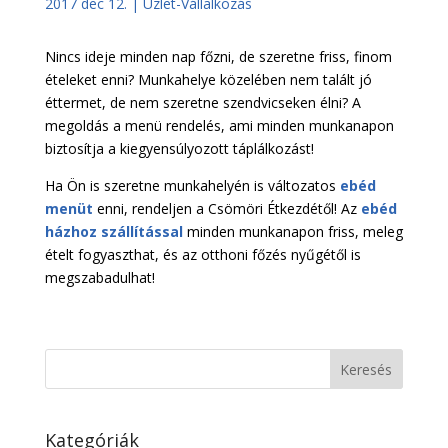
2017 dec 12.
|
Üzlet-Vállalkozás
Nincs ideje minden nap főzni, de szeretne friss, finom
ételeket enni? Munkahelye közelében nem talált jó
éttermet, de nem szeretne szendvicseken élni? A
megoldás a menü rendelés, ami minden munkanapon
biztosítja a kiegyensúlyozott táplálkozást!
Ha Ön is szeretne munkahelyén is változatos
ebéd
menüt
enni, rendeljen a Csömöri Étkezdétől! Az
ebéd
házhoz szállítással
minden munkanapon friss, meleg
ételt fogyaszthat, és az otthoni főzés nyűgétől is
megszabadulhat!
Kategóriák