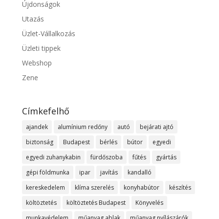
Újdonságok
Utazás
Üzlet-Vállalkozás
Üzleti tippek
Webshop
Zene
Címkefelhő
ajandek
alumínium redőny
autó
bejárati ajtó
biztonság
Budapest
bérlés
bútor
egyedi
egyedi zuhanykabin
fürdőszoba
fűtés
gyártás
gépi földmunka
ipar
javítás
kandalló
kereskedelem
klíma szerelés
konyhabútor
készítés
költöztetés
költöztetés Budapest
Könyvelés
munkavédelem
műanyag ablak
műanyag nyílászárók