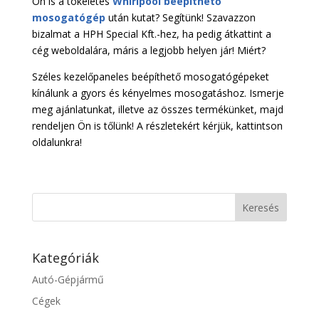
Ön is a tökéletes
Whirlpool beépíthető
mosogatógép
után kutat? Segítünk! Szavazzon
bizalmat a HPH Special Kft.-hez, ha pedig átkattint a
cég weboldalára, máris a legjobb helyen jár! Miért?
Széles kezelőpaneles beépíthető mosogatógépeket
kínálunk a gyors és kényelmes mosogatáshoz. Ismerje
meg ajánlatunkat, illetve az összes termékünket, majd
rendeljen Ön is tőlünk! A részletekért kérjük, kattintson
oldalunkra!
Kategóriák
Autó-Gépjármű
Cégek