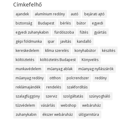
Címkefelhő
ajandek
alumínium redőny
autó
bejárati ajtó
biztonság
Budapest
bérlés
bútor
egyedi
egyedi zuhanykabin
fürdőszoba
fűtés
gyártás
gépi földmunka
ipar
javítás
kandalló
kereskedelem
klíma szerelés
konyhabútor
készítés
költöztetés
költöztetés Budapest
Könyvelés
munkavédelem
műanyag ablak
műanyag nyílászárók
műanyag redőny
otthon
polcrendszer
redőny
reklámajándék
rendelés
szakfordítás
szalagfüggöny
szerviz
szolgáltatás
szúnyogháló
tűzvédelem
vásárlás
webshop
webáruház
zuhanykabin
ékszer webáruház
ülőgarnitúra