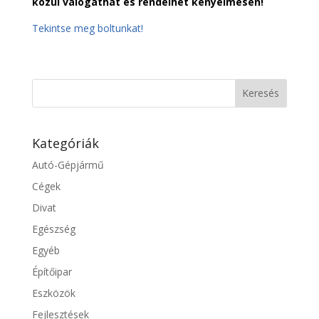
közül válogathat és rendelhet kényelmesen!
Tekintse meg boltunkat!
Kategóriák
Autó-Gépjármű
Cégek
Divat
Egészség
Egyéb
Építőipar
Eszközök
Fejlesztések