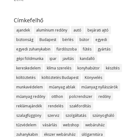
Címkefelhő
ajandek
alumínium redőny
autó
bejárati ajtó
biztonság
Budapest
bérlés
bútor
egyedi
egyedi zuhanykabin
fürdőszoba
fűtés
gyártás
gépi földmunka
ipar
javítás
kandalló
kereskedelem
klíma szerelés
konyhabútor
készítés
költöztetés
költöztetés Budapest
Könyvelés
munkavédelem
műanyag ablak
műanyag nyílászárók
műanyag redőny
otthon
polcrendszer
redőny
reklámajándék
rendelés
szakfordítás
szalagfüggöny
szerviz
szolgáltatás
szúnyogháló
tűzvédelem
vásárlás
webshop
webáruház
zuhanykabin
ékszer webáruház
ülőgarnitúra