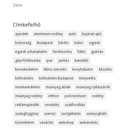
Zene
Címkefelhő
ajandek
alumínium redőny
autó
bejárati ajtó
biztonság
Budapest
bérlés
bútor
egyedi
egyedi zuhanykabin
fürdőszoba
fűtés
gyártás
gépi földmunka
ipar
javítás
kandalló
kereskedelem
klíma szerelés
konyhabútor
készítés
költöztetés
költöztetés Budapest
Könyvelés
munkavédelem
műanyag ablak
műanyag nyílászárók
műanyag redőny
otthon
polcrendszer
redőny
reklámajándék
rendelés
szakfordítás
szalagfüggöny
szerviz
szolgáltatás
szúnyogháló
tűzvédelem
vásárlás
webshop
webáruház