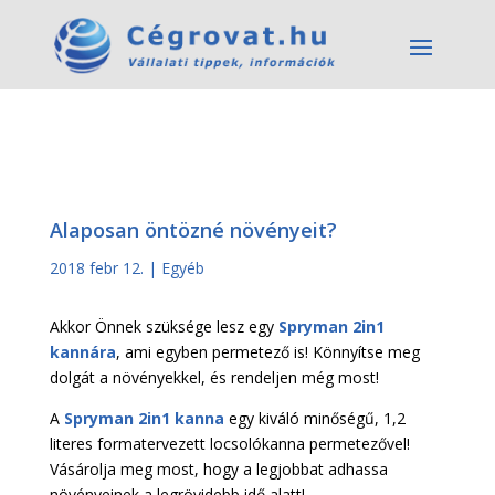
Alaposan öntözné növényeit?
2018 febr 12.
|
Egyéb
Akkor Önnek szüksége lesz egy
Spryman 2in1
kannára
, ami egyben permetező is! Könnyítse meg
dolgát a növényekkel, és rendeljen még most!
A
Spryman 2in1 kanna
egy kiváló minőségű, 1,2
literes formatervezett locsolókanna permetezővel!
Vásárolja meg most, hogy a legjobbat adhassa
növényeinek a legrövidebb idő alatt!