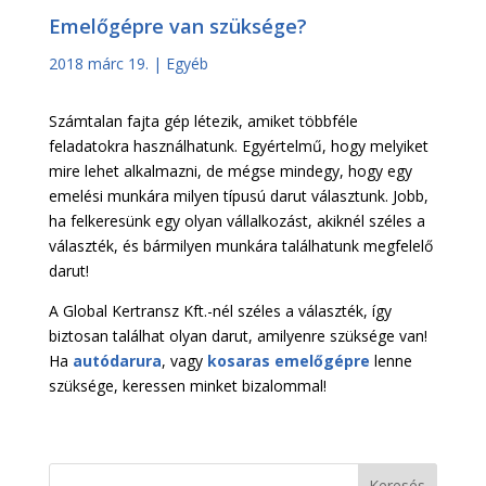
Emelőgépre van szüksége?
2018 márc 19.
|
Egyéb
Számtalan fajta gép létezik, amiket többféle
feladatokra használhatunk. Egyértelmű, hogy melyiket
mire lehet alkalmazni, de mégse mindegy, hogy egy
emelési munkára milyen típusú darut választunk. Jobb,
ha felkeresünk egy olyan vállalkozást, akiknél széles a
választék, és bármilyen munkára találhatunk megfelelő
darut!
A Global Kertransz Kft.-nél széles a választék, így
biztosan találhat olyan darut, amilyenre szüksége van!
Ha
autódarura
, vagy
kosaras emelőgépre
lenne
szüksége, keressen minket bizalommal!