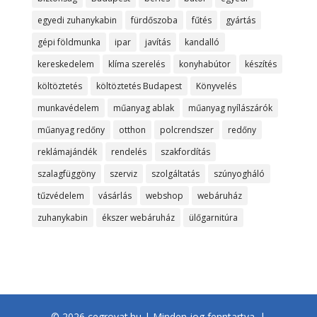
egyedi zuhanykabin
fürdőszoba
fűtés
gyártás
gépi földmunka
ipar
javítás
kandalló
kereskedelem
klíma szerelés
konyhabútor
készítés
költöztetés
költöztetés Budapest
Könyvelés
munkavédelem
műanyag ablak
műanyag nyílászárók
műanyag redőny
otthon
polcrendszer
redőny
reklámajándék
rendelés
szakfordítás
szalagfüggöny
szerviz
szolgáltatás
szúnyogháló
tűzvédelem
vásárlás
webshop
webáruház
zuhanykabin
ékszer webáruház
ülőgarnitúra
© 2026 cegrovat.hu | Minden jog fenntartva. |