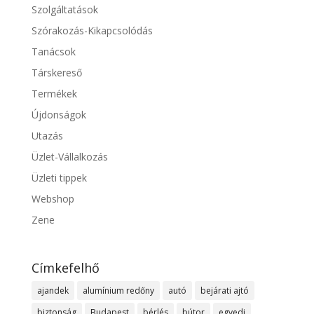
Szolgáltatások
Szórakozás-Kikapcsolódás
Tanácsok
Társkereső
Termékek
Újdonságok
Utazás
Üzlet-Vállalkozás
Üzleti tippek
Webshop
Zene
Címkefelhő
ajandek
alumínium redőny
autó
bejárati ajtó
biztonság
Budapest
bérlés
bútor
egyedi